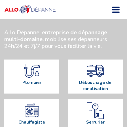
Allo Dépanne,
entreprise de dépannage
multi-domaine,
mobilise ses dépanneurs
24h/24 et 7j/7 pour vous faciliter la vie.
Plombier
Débouchage de
canalisation
Chauffagiste
Serrurier