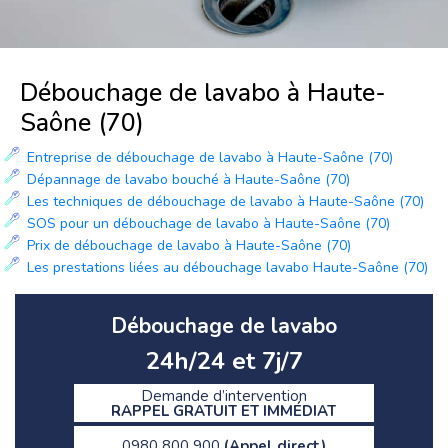
Débouchage de lavabo à Haute-
Saône (70)
Entreprise de débouchage de lavabo à Haute-Saône (70)
Dépannage de lavabo bouché à Haute-Saône (70)
Les techniques de débouchage de lavabo à Haute-Saône (70)
SOS pour un débouchage de lavabo à Haute-Saône (70)
Prix de débouchage de lavabo à Haute-Saône (70)
Les prestations liées au débouchage lavabo Haute-Saône (70)
Débouchage de lavabo
24h/24 et 7j/7
Demande d’intervention
RAPPEL GRATUIT ET IMMÉDIAT
0980 800 900
(Appel direct)