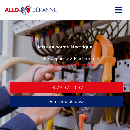
Mise en norme électrique
Allo-dépanne
Électricien
Mise en norme électrique
09 78 37 03 37
Demande de devis