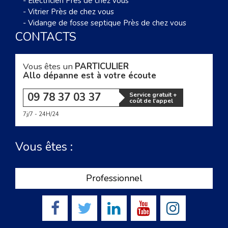
-
Électricien Près de chez vous
-
Vitrier Près de chez vous
-
Vidange de fosse septique Près de chez vous
CONTACTS
Vous êtes un
PARTICULIER
Allo dépanne est à votre écoute
09 78 37 03 37
Service gratuit +
coût de l'appel
7j/7 - 24H/24
Vous êtes :
Professionnel