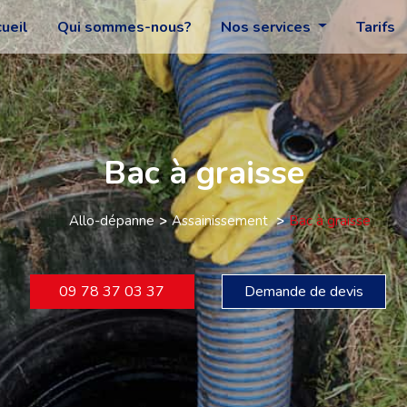
ueil
Qui sommes-nous?
Nos services
Tarifs
Bac à graisse
Allo-dépanne
Assainissement
Bac à graisse
09 78 37 03 37
Demande de devis