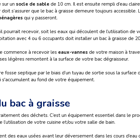
é sur un
socle de sable
de 10 cm. Il est ensuite rempli d’eau clai
eur doit s’assurer que le bac à graisse demeure toujours accessible
ménagères
qui y passeront.
 pourrait recevoir, soit les eaux qui découlent de l’utilisation de 
bitation avec 4 ou 6 occupants doit installer un bac à graisse de 20
sse commence à recevoir les
eaux-vannes
de votre maison à trave
sses légères remontent à la surface de votre bac dégraisseur.
e fosse septique par le biais d’un tuyau de sortie sous la surface d
i s'accumulent au fond de votre équipement.
u bac à graisse
traitement des déchets. C’est un équipement essentiel dans le pro
’utilisation de votre cuisine et/ou votre salle de bain.
ement des eaux usées avant leur déversement dans les cours d’eau ou