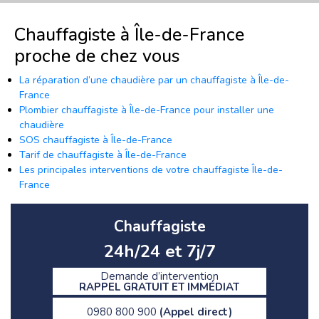
Chauffagiste à Île-de-France
proche de chez vous
La réparation d’une chaudière par un chauffagiste à Île-de-
France
Plombier chauffagiste à Île-de-France pour installer une
chaudière
SOS chauffagiste à Île-de-France
Tarif de chauffagiste à Île-de-France
Les principales interventions de votre chauffagiste Île-de-
France
Chauffagiste
24h/24 et 7j/7
Demande d’intervention
RAPPEL GRATUIT ET IMMÉDIAT
0980 800 900
(Appel direct)