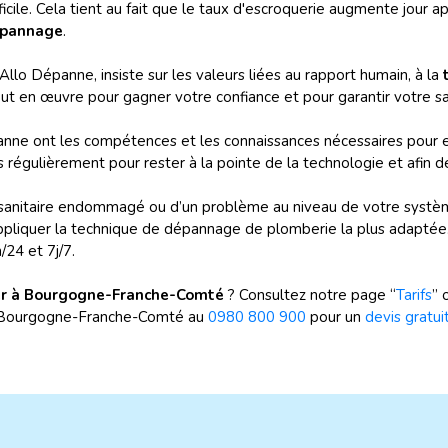
ile. Cela tient au fait que le taux d'escroquerie augmente jour apr
épannage
.
Allo Dépanne, insiste sur les valeurs liées au rapport humain, à la
t
t en œuvre pour gagner votre confiance et pour garantir votre sa
nne ont les compétences et les connaissances nécessaires pour 
s régulièrement pour rester à la pointe de la technologie et afin
nt sanitaire endommagé ou d’un problème au niveau de votre systèm
iquer la technique de dépannage de plomberie la plus adaptée. 
/24 et 7j/7.
ier à Bourgogne-Franche-Comté
? Consultez notre page “
Tarifs
” 
à Bourgogne-Franche-Comté au
0980 800 900
pour un
devis gratui