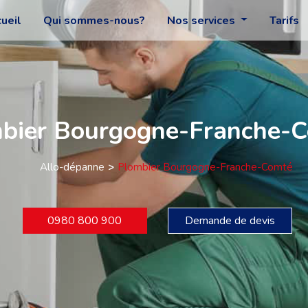
ueil
Qui sommes-nous?
Nos services
Tarifs
bier Bourgogne-Franche-
Allo-dépanne
Plombier Bourgogne-Franche-Comté
0980 800 900
Demande de devis