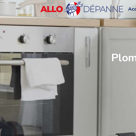
Acc
Plom