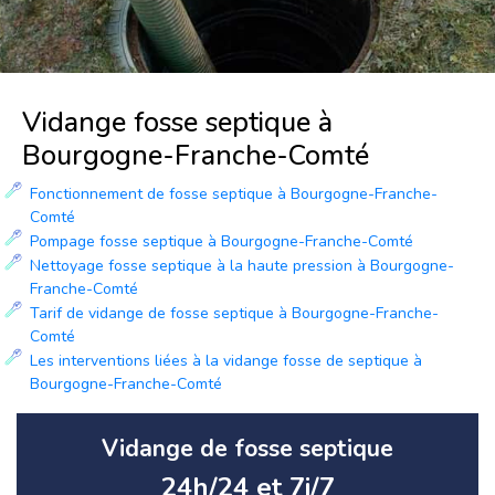
Vidange fosse septique à
Bourgogne-Franche-Comté
Fonctionnement de fosse septique à Bourgogne-Franche-
Comté
Pompage fosse septique à Bourgogne-Franche-Comté
Nettoyage fosse septique à la haute pression à Bourgogne-
Franche-Comté
Tarif de vidange de fosse septique à Bourgogne-Franche-
Comté
Les interventions liées à la vidange fosse de septique à
Bourgogne-Franche-Comté
Vidange de fosse septique
24h/24 et 7j/7