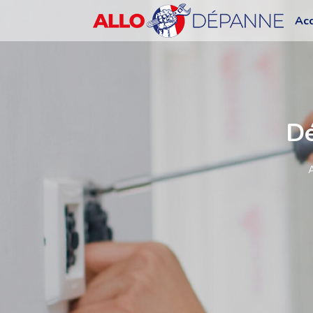
Acc
Dé