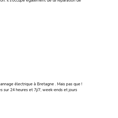
ion. Il s’occupe également de la réparation de
épannage électrique à Bretagne . Mais pas que !
 sur 24 heures et 7j/7, week-ends et jours