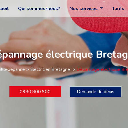
ueil
Qui sommes-nous?
Nos services
Tarifs
pannage électrique Breta
Allo-dépanne
Électricien Bretagne
Dépannage électrique Br
0980 800 900
Demande de devis