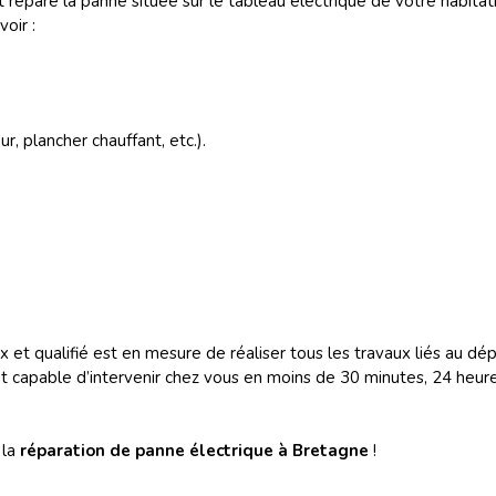
t répare la panne située sur le tableau électrique de votre habitat
oir :
r, plancher chauffant, etc.).
x et qualifié est en mesure de réaliser tous les travaux liés au d
capable d’intervenir chez vous en moins de 30 minutes, 24 heures
 la
réparation de panne électrique à Bretagne
!