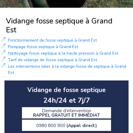
Vidange fosse septique à Grand
Est
Fonctionnement de fosse septique à Grand Est
Pompage fosse septique à Grand Est
Nettoyage fosse septique à la haute pression à Grand Est
Tarif de vidange de fosse septique à Grand Est
Les interventions liées à la vidange fosse de septique à Grand
Est
Vidange de fosse septique
24h/24 et 7j/7
Demande d’intervention
RAPPEL GRATUIT ET IMMÉDIAT
0980 800 900
(Appel direct)