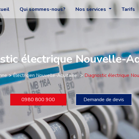
ueil
Qui sommes-nous?
Nos services
Tarifs
stic électrique Nouvelle-Aq
nne
Électricien Nouvelle-Aquitaine
Diagnostic électrique No
0980 800 900
Demande de devis