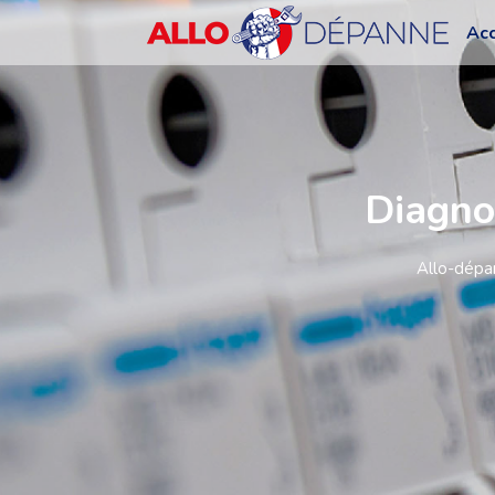
Acc
Diagno
Allo-dépa