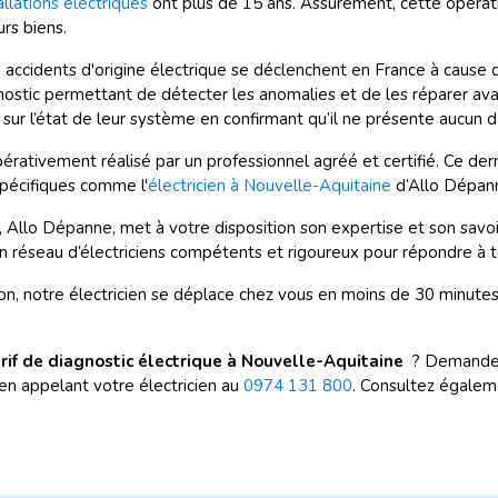
allations électriques
ont plus de 15 ans. Assurément, cette opérati
urs biens.
idents d'origine électrique se déclenchent en France à cause des i
gnostic permettant de détecter les anomalies et de les réparer avan
s sur l’état de leur système en confirmant qu’il ne présente aucun 
mpérativement réalisé par un professionnel agréé et certifié. Ce dern
pécifiques comme l'
électricien à Nouvelle-Aquitaine
d’Allo Dépan
le, Allo Dépanne, met à votre disposition son expertise et son savo
un réseau d’électriciens compétents et rigoureux pour répondre à 
ion, notre électricien se déplace chez vous en moins de 30 minute
rif de diagnostic électrique à Nouvelle-Aquitaine
? Demandez
en appelant votre électricien au
0974 131 800
. Consultez égalem