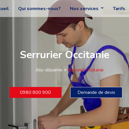
ueil
Qui sommes-nous?
Nos services
Tarifs
Serrurier Occitanie
Allo-dépanne
Serrurier Occitanie
0980 800 900
Demande de devis