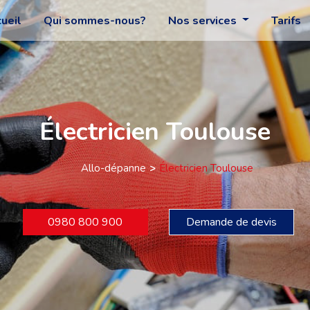
ueil
Qui sommes-nous?
Nos services
Tarifs
Électricien Toulouse
Allo-dépanne
Électricien Toulouse
0980 800 900
Demande de devis