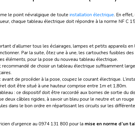
me le point névralgique de toute
installation électrique
. En effet
igueur, chaque tableau électrique doit répondre à la norme NF C 15
portant d’allumer tous les éclairages, lampes et petits appareils en
onctionner. Par la suite, ôtez une à une, les cartouches fusibles des
 les éléments, pour la pose du nouveau tableau électrique.
t recommandé de choisir un tableau électrique suffisamment large. 
taires.
: avant de procéder à la pose, coupez le courant électrique. L’inst
ffret doit être situé à une hauteur comprise entre 1m et 1,80m.
bleau : ce dispositif doit être raccordé aux bornes de sortie du
ise deux câbles rigides, à savoir un bleu pour le neutre et un rouge ou
s dans le bon ordre en répartissant les circuits sur les différent
ricien d’urgence au 0974 131 800 pour la
mise en norme d’un ta