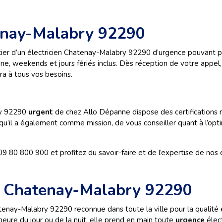
enay-Malabry 92290
cier d’un électricien Chatenay-Malabry
92290 d’urgence
pouvant p
ine, weekends et jours fériés inclus. Dès réception de votre appe
a à tous vos besoins.
y
92290
urgent
de chez
Allo Dépanne dispose des certifications
 qu’il a également comme mission, de vous conseiller quant à l’op
80 800 900 et profitez du savoir-faire et de l’expertise de nos é
é Chatenay-Malabry 92290
hatenay-Malabry 92290
reconnue dans toute la ville pour
la qualité
’heure du jour ou de la nuit, elle prend en main toute
urgence
élec