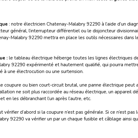
ique
: notre électricien Chatenay-Malabry 92290 à l’aide d’un diagno
eur général, l’interrupteur différentiel ou le disjoncteur divisionn
enay-Malabry 92290 mettra en place les outils nécessaires dans 
ue :
le
tableau électrique héberge toutes les lignes électriques d
Malabry 92290 expérimenté et hautement qualifié, qui pourra mettr
lié à une électrocution ou une surtension.
e coupure ou bien court-circuit brutal, une panne électrique peut a
allation ne soit plus raccordée au réseau électrique, un appareil dé
et en les débranchant l’un après l’autre, etc.
faut vérifier d’abord si la coupure n’est pas générale. Si ce n’est pas
bry 92290 va vérifier un par un chaque fusible et câblage ainsi qu