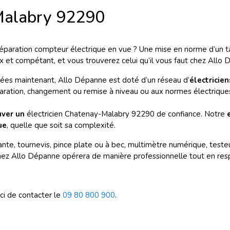
-Malabry 92290
éparation compteur électrique en vue ? Une mise en norme d’un tab
x et compétant, et vous trouverez celui qu’il vous faut chez Allo 
nées maintenant, Allo Dépanne est doté d’un réseau d’
électricie
paration, changement ou remise à niveau ou aux normes électriques
uver un
électricien Chatenay-Malabry 92290 de confiance. Notre
ue
, quelle que soit sa complexité.
nte, tournevis, pince plate ou à bec, multimètre numérique, testeur
ez Allo Dépanne opérera de manière professionnelle tout en resp
rci de contacter le
09 80 800 900
.