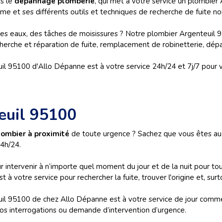
ns le
dépannage plomberie
, qui met à votre service un plombier 
me et ses différents outils et techniques de recherche de fuite no
des eaux, des tâches de moisissures ? Notre plombier Argenteuil 9
herche et réparation de fuite, remplacement de robinetterie, d
 95100 d'Allo Dépanne est à votre service 24h/24 et 7j/7 pour vo
euil 95100
lombier à proximité
de toute urgence ? Sachez que vous êtes au 
4h/24.
 intervenir à n’importe quel moment du jour et de la nuit pour t
 à votre service pour rechercher la fuite, trouver l'origine et, sur
l 95100 de chez Allo Dépanne est à votre service de jour comme d
 vos interrogations ou demande d’intervention d’urgence.