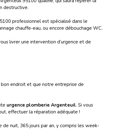
Argenteuil 95100 qualifié, qui saura repérer la
n destructive.
5100 professionnel est spécialisé dans le
épannage chauffe-eau, ou encore débouchage WC.
us livrer une intervention d’urgence et de
bon endroit et que notre entreprise de
oute
urgence plomberie Argenteuil
. Si vous
tout, effectuer la réparation adéquate !
e nuit, 365 jours par an, y compris les week-