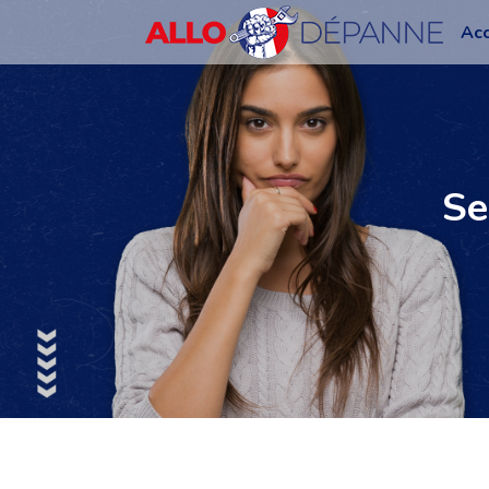
Acc
Se