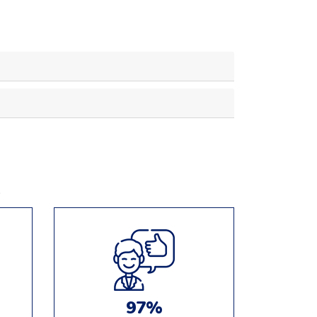
e
97%