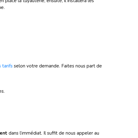
ace la tuyauterie, ensuite, il installera les
me.
 tarifs
selon votre demande. Faites nous part de
es.
ent
dans l’immédiat. Il suffit de nous appeler au