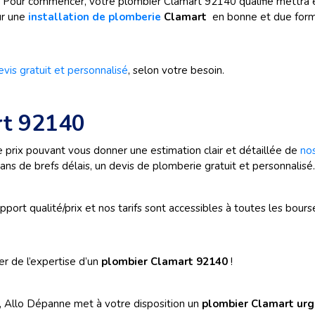
Pour commencer, votre plombier Clamart 92140 qualifié mettra en pl
ur une
installation de plomberie
Clamart
en bonne et due for
evis gratuit et personnalisé
, selon votre besoin.
rt 92140
 prix pouvant vous donner une estimation clair et détaillée de
nos
ans de brefs délais, un devis de plomberie gratuit et personnalisé.
port qualité/prix et nos tarifs sont accessibles à toutes les bours
r de l’expertise d’un
plombier Clamart 92140
!
 Allo Dépanne met à votre disposition un
plombier Clamart urg