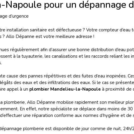
a-Napoule pour un dépannage d
otre installation sanitaire est défectueuse ? Votre compteur d’eau
s ? Allo Dépanne est votre meilleure adresse !
enues régulièrement afin d’assurer une bonne distribution d’eau p
sent à la tuyauterie, les canalisations et les raccords reliant les i
.
nte cause des pannes répétitives et des fuites d’eau inopinées. C
gâts des eaux et des infiltrations des eaux. Si le cas se présente, 
aire appel à un
plombier Mandelieu-la-Napoule
à proximité de 
 la plomberie, Allo Dépanne mobilise rapidement son meilleur pl
mment. En effet, notre spécialiste se déplace dans moins de 30 m
d’effectuer une réparation conforme aux normes d’hygiène et de s
 dépannage plomberie est disponible de jour comme de nuit, 24h/24 