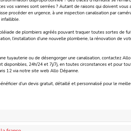
 consommation disproportionnée ? des traces d’humidité se remarq
es vos vannes sont serrées ? Autant de raisons qui doivent vous a
puisse procéder en urgence, à une inspection canalisation par camé
nfaillible.
léiade de plombiers agréés pouvant traquer toutes sortes de fui
sation, l’installation d’une nouvelle plomberie, la rénovation de v
r une tuyauterie ou de désengorger une canalisation, contactez Al
t disponibles, 24h/24 et 7j/7j, en toutes circonstances et pour t
ris 12 via notre site web Allo Dépanne.
éficier d’un devis gratuit, détaillé et personnalisé pour le meilleu
la france