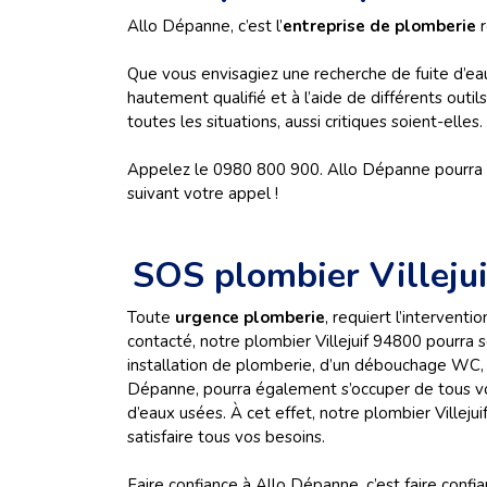
Allo Dépanne, c’est l’
entreprise de plomberie
r
Que vous envisagiez une recherche de fuite d’eau
hautement qualifié et à l’aide de différents outi
toutes les situations, aussi critiques soient-elles.
Appelez le 0980 800 900. Allo Dépanne pourra dè
suivant votre appel !
SOS plombier Villeju
Toute
urgence plomberie
, requiert l’interventi
contacté, notre plombier Villejuif 94800 pourra 
installation de plomberie, d’un débouchage WC, d
Dépanne, pourra également s’occuper de tous vos
d’eaux usées. À cet effet, notre plombier Villej
satisfaire tous vos besoins.
Faire confiance à Allo Dépanne, c’est faire confi