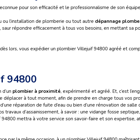
econnue pour son efficacité et le professionnalisme de son équipe 
 ou l’installation de plomberie ou tout autre
dépannage plomberi
ls, saur répondre efficacement à tous vos besoins, en mettant sa pol
s lors, vous expédier un plombier Villejuif 94800 agréé et compé
if 94800
on d’un
plombier à proximité
, expérimenté et agréé. Et, c’est l’e
se déplacer à tout moment, afin de prendre en charge tous vos pro
’une réparation de fuite d’eau ou bien d’une rénovation de salle d
 travaux d’assainissement, à savoir : une vidange fosse septique
uif 94800 mettra à votre service son savoir-faire et son expertise
ance par la même occasion, à un plombier Villejuif 94800 maîtrisant 