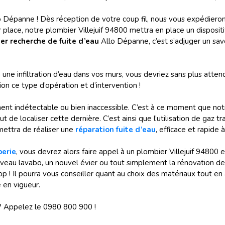
llo Dépanne ! Dès réception de votre coup fil, nous vous expédiero
 place, notre plombier Villejuif 94800 mettra en place un dispositif
er recherche de fuite d’eau
Allo Dépanne, c’est s’adjuger un savoi
 une infiltration d’eau dans vos murs, vous devriez sans plus atte
ion ce type d’opération et d’intervention
!
ement indétectable ou bien inaccessible. C’est à ce moment que no
ut de localiser cette dernière. C’est ainsi que l’utilisation de ga
mettra de réaliser une
réparation fuite d’eau
, efficace et rapide à 
berie
, vous devrez alors faire appel à un plombier Villejuif 94800 
nouveau lavabo, un nouvel évier ou tout simplement la rénovation de 
p ! Il pourra vous conseiller quant au choix des matériaux tout en 
 en vigueur.
? Appelez le 0980 800 900 !