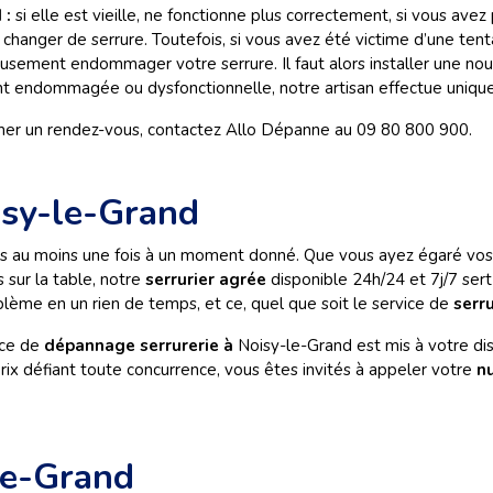
 :
si elle est vieille, ne fonctionne plus correctement, si vous ave
changer de serrure. Toutefois, si vous avez été victime d’une tenta
usement endommager votre serrure. Il faut alors installer une nouve
ment endommagée ou dysfonctionnelle, notre artisan effectue uniq
mer un rendez-vous, contactez Allo Dépanne au 09 80 800 900.
isy-le-Grand
és au moins une fois à un moment donné. Que vous ayez égaré vos 
 sur la table, notre
serrurier agrée
disponible 24h/24 et 7j/7 ser
lème en un rien de temps, et ce, quel que soit le service de
serru
ice de
dépannage serrurerie à
Noisy-le-Grand
est mis à votre di
 prix défiant toute concurrence, vous êtes invités à appeler votre
n
-le-Grand