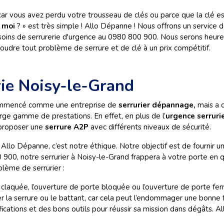
 car vous avez perdu votre trousseau de clés ou parce que la clé e
z moi
? » est très simple ! Allo Dépanne ! Nous offrons un service d
soins de serrurerie d'urgence au 0980 800 900. Nous serons heur
soudre tout problème de serrure et de clé à un prix compétitif.
rie Noisy-le-Grand
 commencé comme une entreprise de
serrurier dépannage,
mais a 
rge gamme de prestations. En effet, en plus de l’
urgence serruri
 proposer une
serrure A2P
avec différents niveaux de sécurité.
llo Dépanne, c’est notre éthique. Notre objectif est de fournir un
900, notre serrurier à Noisy-le-Grand frappera à votre porte en q
lème de serrurier :
e claquée, l’ouverture de porte bloquée ou l’ouverture de porte fe
r la serrure ou le battant, car cela peut l’endommager une bonne 
fications et des bons outils pour réussir sa mission dans dégâts.
Al