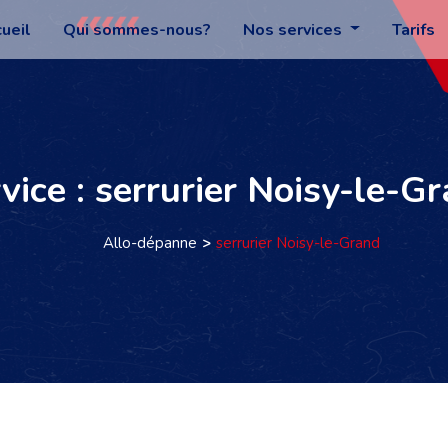
ueil
Qui sommes-nous?
Nos services
Tarifs
vice : serrurier Noisy-le-G
Allo-dépanne
serrurier Noisy-le-Grand