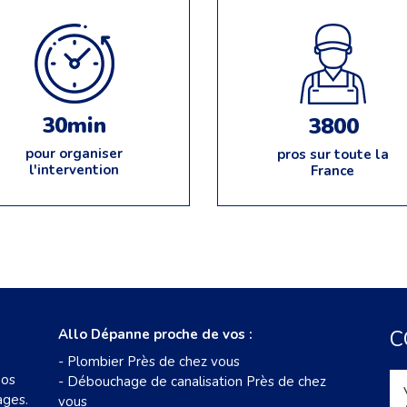
30min
3800
pour organiser
pros sur toute la
l'intervention
France
Allo Dépanne proche de vos :
C
-
Plombier Près de chez vous
nos
-
Débouchage de canalisation Près de chez
ages.
vous