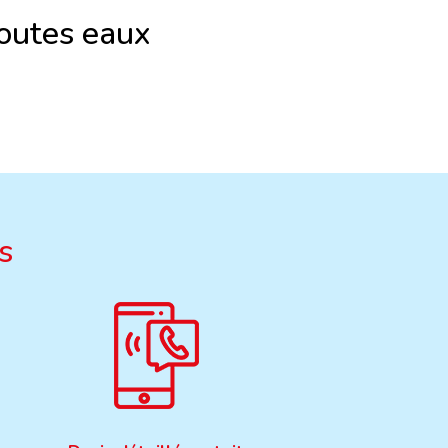
toutes eaux
s