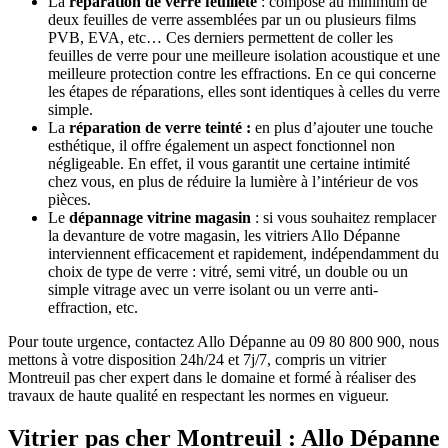
La
réparation de verre feuilleté
: composé au minimum de
deux feuilles de verre assemblées par un ou plusieurs films
PVB, EVA, etc… Ces derniers permettent de coller les
feuilles de verre pour une meilleure isolation acoustique et une
meilleure protection contre les effractions. En ce qui concerne
les étapes de réparations, elles sont identiques à celles du verre
simple.
La
réparation de verre teinté :
en plus d’ajouter une touche
esthétique, il offre également un aspect fonctionnel non
négligeable. En effet, il vous garantit une certaine intimité
chez vous, en plus de réduire la lumière à l’intérieur de vos
pièces.
Le
dépannage vitrine magasin
: si vous souhaitez remplacer
la devanture de votre magasin, les vitriers Allo Dépanne
interviennent efficacement et rapidement, indépendamment du
choix de type de verre : vitré, semi vitré, un double ou un
simple vitrage avec un verre isolant ou un verre anti-
effraction, etc.
Pour toute urgence, contactez Allo Dépanne au 09 80 800 900, nous
mettons à votre disposition 24h/24 et 7j/7, compris un vitrier
Montreuil
pas cher expert dans le domaine et formé à réaliser des
travaux de haute qualité en respectant les normes en vigueur.
Vitrier pas cher Montreuil : Allo Dépanne