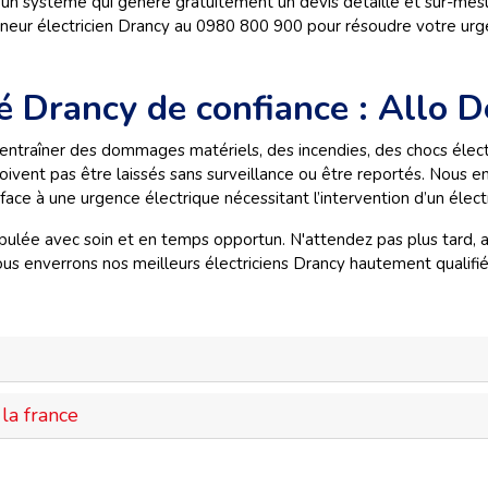
 un système qui génère gratuitement un devis détaillé et sur-mesur
anneur électricien Drancy au 0980 800 900 pour résoudre votre urg
ité Drancy de confiance : Allo 
ntraîner des dommages matériels, des incendies, des chocs électr
vent pas être laissés sans surveillance ou être reportés. Nous e
face à une urgence électrique nécessitant l’intervention d’un
élect
nipulée avec soin et en temps opportun. N'attendez pas plus tard,
us enverrons nos meilleurs électriciens Drancy hautement qualifié
la france