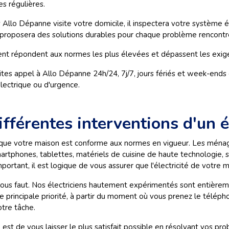
s régulières.
Allo Dépanne visite votre domicile, il inspectera votre système 
us proposera des solutions durables pour chaque problème rencontr
gent répondent aux normes les plus élevées et dépassent les exige
 faites appel à Allo Dépanne 24h/24, 7j/7, jours fériés et week-e
électrique ou d'urgence.
ifférentes interventions d'un 
r que votre maison est conforme aux normes en vigueur. Les ménage
artphones, tablettes, matériels de cuisine de haute technologie
 important, il est logique de vous assurer que l'électricité de votr
 vous faut. Nos électriciens hautement expérimentés sont entière
e principale priorité, à partir du moment où vous prenez le téléph
tre tâche.
n
est de vous laisser le plus satisfait possible en résolvant vos p