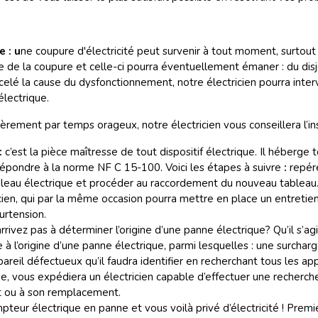
 : u
ne coupure d'électricité peut survenir à tout moment, surtout
ne de la coupure et celle-ci pourra éventuellement émaner : du disjo
écelé la cause du dysfonctionnement, notre électricien pourra inter
lectrique.
èrement par temps orageux, notre électricien vous conseillera l’in
:
c’est la pièce maîtresse de tout dispositif électrique. Il héberge 
 répondre à la norme NF C 15-100. Voici les étapes à suivre
:
repére
tableau électrique et procéder au raccordement du nouveau tableau
ricien, qui par la même occasion pourra mettre en place un entretie
urtension.
arrivez pas à déterminer l’origine d’une panne électrique? Qu’il s’a
re à l’origine d’une panne électrique, parmi lesquelles : une surchar
areil défectueux qu’il faudra identifier en recherchant tous les app
e, vous expédiera un électricien capable d’effectuer une recherche
t ou à son remplacement.
pteur électrique en panne et vous voilà privé d’électricité ! Premier