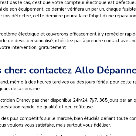
n’est pas le cas, c’est que votre compteur électrique est défectueux.
ni de son équipement, ce dernier vérifiera un par un, chaque fusibl
e fois détectée, cette dernière pourra faire l’objet d’une réparati
roblème électrique et œuvrerons efficacement à y remédier rapid
nde de devis personnalisé, n’hésitez pas à prendre contact avec n
 votre intervention, gratuitement
s cher: contactez Allo Dépann
and, même à des heures tardives ou des jours fériés, pour cette ra
 jours de la semaine.
ctricien Drancy pas cher disponible 24h/24, 7j/7, 365 jours par an q
 prestation rapide, de qualité et peu coûteuse.
s des plus compétitifs sur le marché, bien étudiés défiant toute co
us voulons vous satisfaire, mais surtout vous fidéliser.