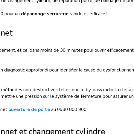
 de changement cylindre, de réparation porte, de blindage de port
00 pour un
dépannage serrurerie
rapide et efficace !
nnet
apidement, et ce, dans moins de 30 minutes pour ouvrir efficacem
n diagnostic approfondi pour identifier la cause du dysfonctionnem
 méthodes non-destructives telles que le by-pass radio, la clef à 
n de mettre une pression sur le système de fermeture pour assurer
nnet
ouverture de porte
au 0980 800 900 !
nnet et changement cylindre