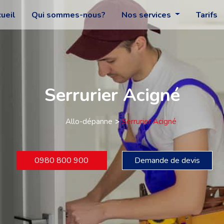
ueil
Qui sommes-nous?
Nos services
Tarifs
Serrurier Acigné
Allo-dépanne
Serrurier Acigné
0980 800 900
Demande de devis