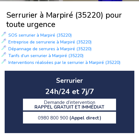
Serrurier à Marpiré (35220) pour
toute urgence
SOS serrurier à Marpiré (35220)
Entreprise de serrurerie à Marpiré (35220)
Dépannage de serrures à Marpiré (35220)
Tarifs d’un serrurier à Marpiré (35220)
Interventions réalisées par le serrurier à Marpiré (35220)
Serrurier
24h/24 et 7j/7
Demande d’intervention
RAPPEL GRATUIT ET IMMÉDIAT
0980 800 900
(Appel direct)