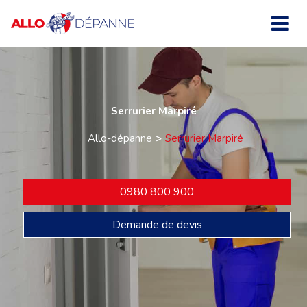
Serrurier Marpiré
Allo-dépanne
Serrurier Marpiré
0980 800 900
Demande de devis