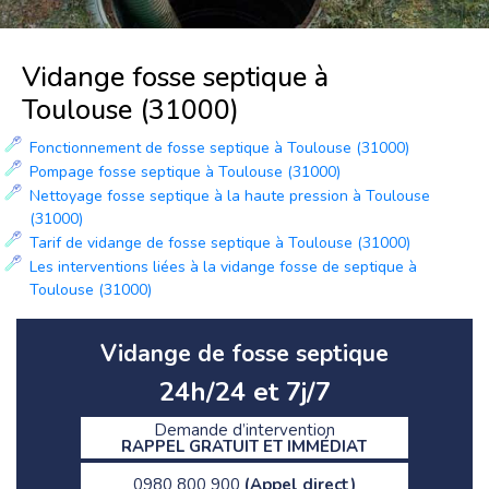
Vidange fosse septique à
Toulouse (31000)
Fonctionnement de fosse septique à Toulouse (31000)
Pompage fosse septique à Toulouse (31000)
Nettoyage fosse septique à la haute pression à Toulouse
(31000)
Tarif de vidange de fosse septique à Toulouse (31000)
Les interventions liées à la vidange fosse de septique à
Toulouse (31000)
Vidange de fosse septique
24h/24 et 7j/7
Demande d’intervention
RAPPEL GRATUIT ET IMMÉDIAT
0980 800 900
(Appel direct)