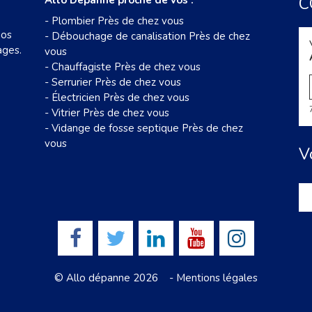
Allo Dépanne proche de vos :
C
-
Plombier Près de chez vous
nos
-
Débouchage de canalisation Près de chez
ages.
vous
-
Chauffagiste Près de chez vous
-
Serrurier Près de chez vous
-
Électricien Près de chez vous
-
Vitrier Près de chez vous
-
Vidange de fosse septique Près de chez
vous
V
© Allo dépanne 2026 -
Mentions légales