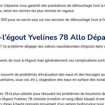
llo Dépanne vous garantit des prestations de débouchage tout-à-l'
 selon les normes les plus strictes en vigueur.
0 pour en savoir plus sur nos services de débouchage tout-à-l'ég
-l’égout Yvelines 78 Allo Dép
é ? Ce problème dégage des odeurs nauséabondes d’égouts dans 
nts de tout-à-l’égout mais généralement ces complications sont l
souvent de problèmes d’évacuation des eaux et des blocages au n
aires, sous-sol, etc.), stagnation des eaux en surface des installat
es 78 la plus utilisée pour résoudre les problèmes de bouchons de
l’égout Yvelines 78 consiste à insérer un long câble équipé d’un
ets d’eau à haute pression provenant d’un camion hydrocureur pour