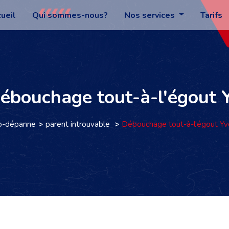
ueil
Qui sommes-nous?
Nos services
Tarifs
Débouchage tout-à-l'égout 
o-dépanne
parent introuvable
Débouchage tout-à-l'égout Yv