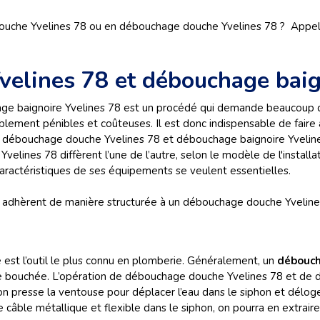
uche Yvelines 78 ou en débouchage douche Yvelines 78 ? Appel
elines 78 et débouchage baig
e baignoire Yvelines 78 est un procédé qui demande beaucoup d’h
ablement pénibles et coûteuses. Il est donc indispensable de faire
r un débouchage douche Yvelines 78 et débouchage baignoire Yvel
elines 78 diffèrent l’une de l’autre, selon le modèle de l'install
aractéristiques de ses équipements se veulent essentielles.
 adhèrent de manière structurée à un débouchage douche Yveline
est l’outil le plus connu en plomberie. Généralement, un
débouch
oire bouchée. L’opération de débouchage douche Yvelines 78 et de
, on presse la ventouse pour déplacer l’eau dans le siphon et délo
ce câble métallique et flexible dans le siphon, on pourra en extraire