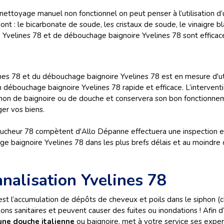
nettoyage manuel non fonctionnel on peut penser à l’utilisation d’u
ont : le bicarbonate de soude, les cristaux de soude, le vinaigre 
velines 78 et de débouchage baignoire Yvelines 78 sont efficaces
es 78 et du débouchage baignoire Yvelines 78 est en mesure d'ut
 débouchage baignoire Yvelines 78 rapide et efficace. L’intervent
hon de baignoire ou de douche et conservera son bon fonctionne
er vos biens.
cheur 78 compètent d'Allo Dépanne effectuera une inspection et
baignoire Yvelines 78 dans les plus brefs délais et au moindre c
nalisation Yvelines 78
t l’accumulation de dépôts de cheveux et poils dans le siphon (c
ns sanitaires et peuvent causer des fuites ou inondations ! Afin d
une douche italienne
ou baignoire, met à votre service ses expe