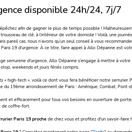
rgence disponible 24h/24, 7j/7
 dépêchez afin de gagner le plus de temps possible ! Malheureus
usseau de clé, à l’intérieur de votre domicile ! Voilà, une journé
 Dans pareil cas, nous n’avons qu’un seul conseil à vous recommande
 Paris 19 d'urgence. À ce titre, faire appel à Allo Dépanne est vot
ge serrurerie d'urgence, Allo Dépanne s’engage à mettre à votre 
-stop, weekends et jours fériés compris.
s « high-tech », voilà ce dont vous fera bénéficier notre serrurier 
ble du 19ème arrondissement de Paris : Amérique, Combat, Pont-de
ment et efficacement pour tous vos besoins en ouverture de porte
 de coffre-fort.
rrurier Paris 19 proche
de chez vous et profitez d'un savoir-faire