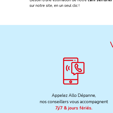
Besoin d'une estimation de notre
tarif serrurie
sur notre site, en un seul clic !
Appelez Allo Dépanne,
nos conseillers vous accompagnent
7j/7 & jours fériés.