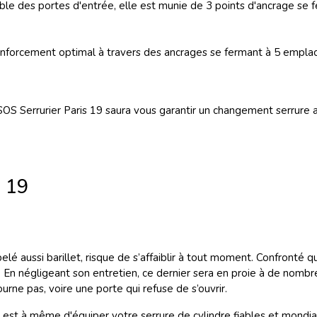
mble des portes d'entrée, elle est munie de 3 points d'ancrage se 
 renforcement optimal à travers des ancrages
se fermant à 5 emplac
OS Serrurier Paris 19 saura vous garantir un changement serrure aus
s 19
lé aussi barillet, risque de s’affaiblir à tout moment. Confronté qu
. En négligeant son entretien, ce dernier sera en proie à de nomb
urne pas, voire une porte qui refuse de s’ouvrir.
s 19 est à même d'équiper votre serrure de cylindre fiables et mond