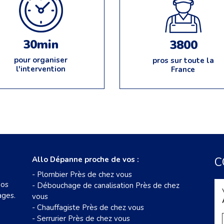
30min
3800
pour organiser
pros sur toute la
l'intervention
France
Allo Dépanne proche de vos :
C
-
Plombier Près de chez vous
nos
-
Débouchage de canalisation Près de chez
ages.
vous
-
Chauffagiste Près de chez vous
-
Serrurier Près de chez vous