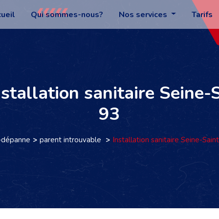
ueil
Qui sommes-nous?
Nos services
Tarifs
nstallation sanitaire Seine
93
-dépanne
parent introuvable
Installation sanitaire Seine-Sai