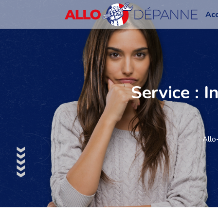
Acc
Service : I
Allo