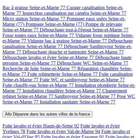
Bac à graisse Seine-et-Marne 77
Curage canalisation Seine-et-
Marne 77
Inspection canalisation par caméra Seine-et-Marne 77
Micro station Seine-et-Marne 77
Pompage eaux usées Seine-et-
Marne (77)
Pompage Seine-et-Marne (77)
Pompe de relevage
Seine-et-Marne 77
Débouchage tout-à-l'égout Seine-et-Marne 77
Fosse toutes eaux Seine-et-Marne 77
Vidange fosse septique Seine-
et-Marne 77
Vidange bac à graisse Seine-et-Marne 77
Débouchage
canalisation Seine-et-Marne 77
Débouchage Sanibroyeur Seine-et-
Marne 77
Débouchage douche et baignoire Seine-et-Marne 77
Débouchage lavabo et évier Seine-et-Marne 77
Débouchage haute
pression Seine-et-Marne 77
Débouchage WC Seine-et-Marne 77
Recherche de fuite Seine-et-Marne 77
Réparation chaudière Seine-
et-Marne 77
Fuite robinetterie Seine-et-Marne 77
Fuite canalisation
Seine-et-Marne 77
Fuite WC et sanibroyeur Seine-et-Marne 77
Fuite chauffe-eau Seine-et-Marne 77
Installation plomberie Seine-et-
Marne 77
Installation chaudière Seine-et-Marne 77
Changement
robinet Seine-et-Marne 77
Sanibroyeur Seine-et-Marne 77
Pose WC
Seine-et-Marne 77
Installation sanitaire Seine-et-Marne 77
Allo Dépanne dans les autres villes de la france
Fuite lavabo et évier Hauts-de-Seine 92
Fuite lavabo et évier
Yvelines 78
Fuite lavabo et évier Val-de-Marne 94
Fuite lavabo et
évier Val-d'Oise 95
Fuite lavabo et évier Essonne 91
Fuite lavabo et