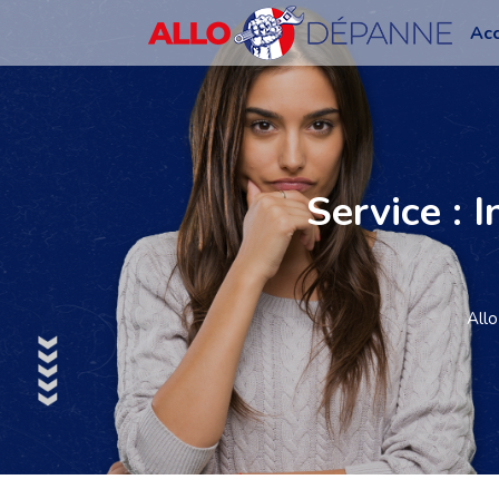
Acc
Service : 
All