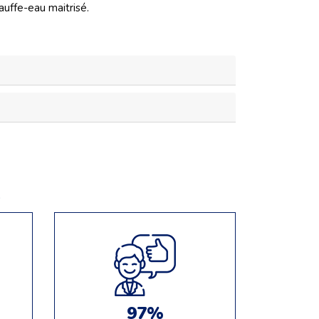
uffe-eau maitrisé.
e
97%