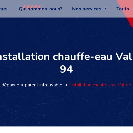
ueil
Qui sommes-nous?
Nos services
Tarifs
Installation chauffe-eau V
94
o-dépanne
parent introuvable
Installation chauffe-eau Val-d