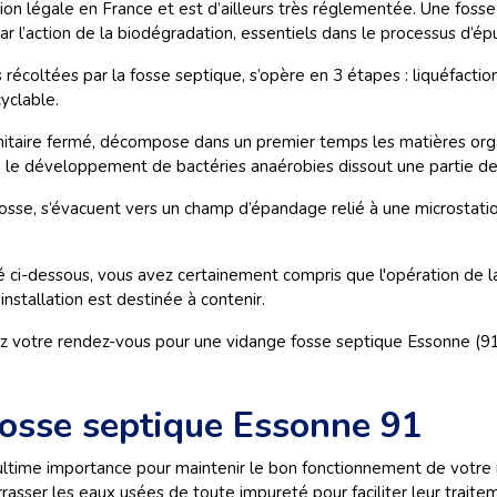
n légale en France et est d’ailleurs très réglementée. Une fosse s
r l’action de la biodégradation, essentiels dans le processus d’épu
écoltées par la fosse septique, s’opère en 3 étapes : liquéfactio
yclable.
f sanitaire fermé, décompose dans un premier temps les matières o
, le développement de bactéries anaérobies dissout une partie de
 fosse, s’évacuent vers un champ d’épandage relié à une microstati
 ci-dessous, vous avez certainement compris que l'opération de l
installation est destinée à contenir.
otre rendez-vous pour une vidange fosse septique Essonne (91) a
osse septique Essonne 91
ultime importance pour maintenir le bon fonctionnement de votre
rrasser les eaux usées de toute impureté pour faciliter leur traite