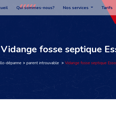
ueil
Qui sommes-nous?
Nos services
Tarifs
: Vidange fosse septique E
llo-dépanne
parent introuvable
Vidange fosse septique Ess