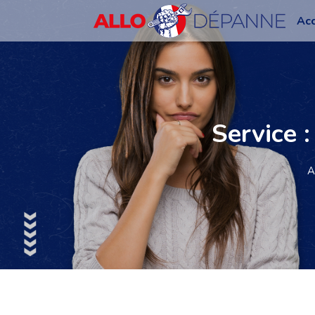
Acc
Service 
A