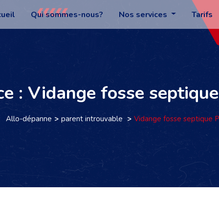
ueil
Qui sommes-nous?
Nos services
Tarifs
ce : Vidange fosse septique
Allo-dépanne
parent introuvable
Vidange fosse septique P