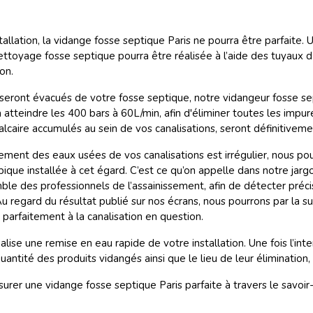
allation, la vidange fosse septique Paris ne pourra être parfaite.
nettoyage fosse septique pourra être réalisée à l’aide des tuyaux
ion.
seront évacués de votre fosse septique, notre vidangeur fosse sep
a atteindre les 400 bars à 60L/min, afin d'éliminer toutes les imp
alcaire accumulés au sein de vos canalisations, seront définitivem
ement des eaux usées de vos canalisations est irrégulier, nous po
ique installée à cet égard. C’est ce qu’on appelle dans notre jarg
le des professionnels de l’assainissement, afin de détecter précis
u regard du résultat publié sur nos écrans, nous pourrons par la suit
 parfaitement à la canalisation en question.
lise une remise en eau rapide de votre installation. Une fois l’in
 quantité des produits vidangés ainsi que le lieu de leur éliminatio
assurer une vidange fosse septique Paris parfaite à travers le savoir