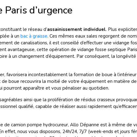
 Paris d’urgence
onstituant le réseau d’
assainissement individuel
. Plus explicit
uplée à un
bac à graisse
. Ces mêmes eaux sales regorgent de nomb
ement de canalisations, il est conseillé d’effectuer une vidange fos
nt avantageuse, cette opération de vidange fosse septique Paris
oire à un changement d’équipement. Par conséquent, la longévité
foyer, favorisera incontestablement la formation de boue à l’intérie
 de boue recouvrira la moitié de votre équipement en matière de 
pourront apparaître et vous pénaliser au quotidien.
agréables ainsi que la prolifération de résidus crasseux provoquan
fessionnel qualifié, capable de réaliser aussi rapidement qu’effic
lotte de camion pompe hydrocureur, Allo Dépanne est à même de vou
n effet, nous vous disposons, 24h/24, 7j/7 (week-ends et jours féri