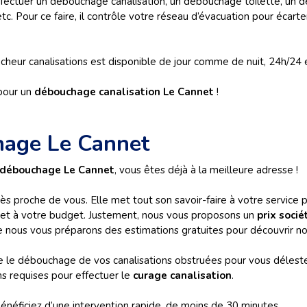
ffectuer un débouchage canalisation, un débouchage toilette, un
 Pour ce faire, il contrôle votre réseau d’évacuation pour écarte
heur canalisations est disponible de jour comme de nuit, 24h/24 et 
pour un
débouchage canalisation Le Cannet
!
hage Le Cannet
 débouchage Le Cannet
, vous êtes déjà à la meilleure adresse !
ès proche de vous. Elle met tout son savoir-faire à votre service
 et à votre budget. Justement, nous vous proposons un
prix soci
e nous vous préparons des estimations gratuites pour découvrir n
le débouchage de vos canalisations obstruées pour vous délester
s requises pour effectuer le
curage canalisation
.
éficiez d’une intervention rapide, de moins de 30 minutes.