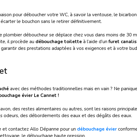
ison pour déboucher votre WC, à savoir la ventouse, le bicarbonate
arter le bouchon sans le retirer définitivement.
e plombier déboucheur se déplace chez vous dans moins de 30 minu
ite, il procède au
débouchage toilette
à l’aide d’un
furet canali
arantir des prestations adaptées à vos exigences et à votre bud
et
uché
avec des méthodes traditionnelles mais en vain ? Ne paniqu
bouchage évier Le Cannet !
von, des restes alimentaires ou autres, sont les raisons principa
s odeurs, des débordements des eaux et des dégâts des eaux.
ve et contactez Allo Dépanne pour un
débouchage évier
conforme 
 nettoyage, le débouchage haute pression.