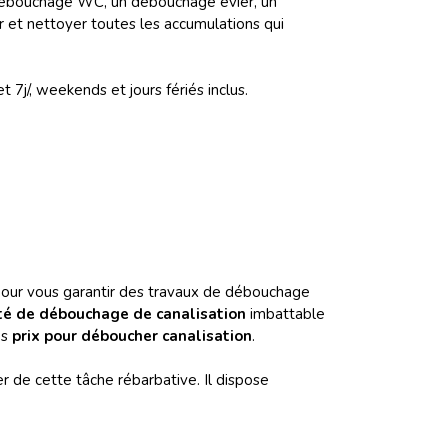
 débouchage WC, un débouchage évier, un
r et nettoyer toutes les accumulations qui
7j/, weekends et jours fériés inclus.
 pour vous garantir des travaux de débouchage
été de débouchage de canalisation
imbattable
os
prix
pour déboucher canalisation
.
 de cette tâche rébarbative. Il dispose