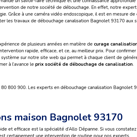
nde un savoir-faire technique et une connaissance approfondie d
’intervention de notre société de débouchage. En effet, notre exp
gie. Grâce à une caméra vidéo endoscopique, il est en mesure de d
miter les travaux de débouchage canalisation Bagnolet 93170 aux se
expérience de plusieurs années en matière de
curage canalisatio
tervention rapide, efficace, et ce, au meilleur prix. Pour confirm
 système sur notre site web qui permet à chaque client de générer
mer à l’avance le
prix société de débouchage de canalisation
.
9 80 800 900. Les experts en débouchage canalisation Bagnolet 
ons maison Bagnolet 93170
e et efficace est la spécialité d’Allo Dépanne. Si vous constatez
est certainement une intervention de routine pour nos experts.