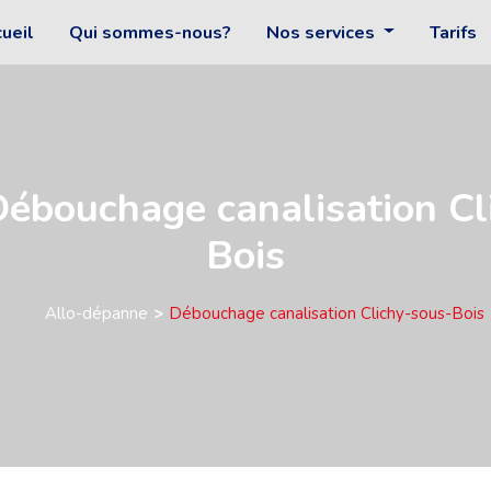
ueil
Qui sommes-nous?
Nos services
Tarifs
 Débouchage canalisation Cl
Bois
Allo-dépanne
Débouchage canalisation Clichy-sous-Bois