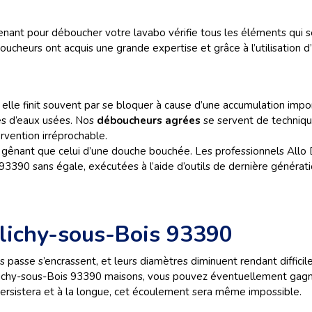
ant pour déboucher votre lavabo vérifie tous les éléments qui se 
oucheurs ont acquis une grande expertise et grâce à l’utilisation d
elle finit souvent par se bloquer à cause d’une accumulation im
tes d’eaux usées. Nos
déboucheurs agrées
se servent de techniqu
rvention irréprochable.
 gênant que celui d’une douche bouchée. Les professionnels Allo
93390 sans égale, exécutées à l’aide d’outils de dernière généra
Clichy-sous-Bois 93390
s passe s’encrassent, et leurs diamètres diminuent rendant diffic
lichy-sous-Bois 93390 maisons, vous pouvez éventuellement gagn
persistera et à la longue, cet écoulement sera même impossible.