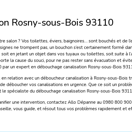
ion Rosny-sous-Bois 93110
e salon ? Vos toilettes, éviers, baignoires… sont bouchés et de l
s signes ne trompent pas, un bouchon s’est certainement formé dan
 soit en jetant un objet dans vos tuyaux ou toilettes, soit suite à
porte la cause du souci, pour ne pas rester sans évacuation et évi
 par un expert en débouchage canalisation Rosny-sous-Bois 93110
 en relation avec un déboucheur canalisation à Rosny-sous-Bois tr
fin de déboucher vos canalisations en urgence. Que ce soit un prob
st le spécialiste du débouchage canalisation Rosny-sous-Bois 9311
planifier une intervention, contactez Allo Dépanne au 0980 800 900
nseille, vous guide, et résout tous vos problèmes rapidement et e