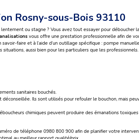
ion Rosny-sous-Bois 93110
e lentement ou stagne ? Vous avez tout essayer pour déboucher la ca
analisations
vous offre une prestation professionnelle afin de vo
n savoir-faire et à l’aide d’un outillage spécifique : pompe manuell
 situations, aussi bien pour les particuliers que les professionnels.
ipements sanitaires bouchés.
st déconseillée. Ils sont utilisés pour refouler le bouchon, mais 
s déboucheurs chimiques peuvent produire des émanations toxiques e
méro de téléphone 0980 800 900 afin de planifier votre interven
ptimal au meilleur rapport qualité/prix.