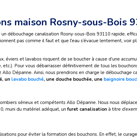
ons maison Rosny-sous-Bois 
r un débouchage canalisation Rosny-sous-Bois 93110 rapide, effic
ionnent pas comme il faut et que l'eau s’évacue lentement, voir pl
x, éviers et lavabos risquent de se boucher à cause d’une accumul
, etc.). Pour vous débarrasser définitivement de tous les bouchons
z Allo Dépanne. Ainsi, nous prendrons en charge le débouchage c
hé, un
lavabo bouché
, une douche bouchée, une
baignoire bou
lombiers sérieux et compétents Allo Dépanne. Nous nous déplacer
10, muni du matériel adéquat, un
furet canalisation
à titre d’exe
isations pour éviter la formation des bouchons. En effet, le cura