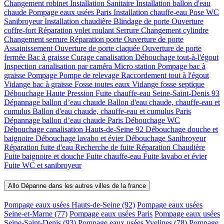
Changement robinet
Installation Sanitaire
Installation ballon d'eau
chaude
Pompage eaux usées Paris
Installation chauffe-eau
Pose WC
Sanibroyeur
Installation chaudière
Blindage de porte
Ouverture
coffre-fort
Réparation volet roulant
Serrure
Changement cylindre
Changement serrure
Réparation porte
Ouverture de porte
Assainissement
Ouverture de porte claquée
Ouverture de porte
fermée
Bac à graisse
Curage canalisation
Débouchage tout-à-l'égout
Inspection canalisation par caméra
Micro station
Pompage bac à
graisse
Pompage
Pompe de relevage
Raccordement tout à l'égout
Vidange bac à graisse
Fosse toutes eaux
Vidange fosse septique
Débouchage Haute Pression
Fuite chauffe-eau Seine-Saint-Denis 93
Dépannage ballon d’eau chaude
Ballon d'eau chaude, chauffe-eau et
cumulus
Ballon d'eau chaude, chauffe-eau et cumulus Paris
Dépannage ballon d’eau chaude Paris
Débouchage WC
Débouchage canalisation Hauts-de-Seine 92
Débouchage douche et
baignoire
Débouchage lavabo et évier
Débouchage Sanibroyeur
Réparation fuite d'eau
Recherche de fuite
Réparation Chaudière
Fuite baignoire et douche
Fuite chauffe-eau
Fuite lavabo et évier
Fuite WC et sanibroyeur
Allo Dépanne dans les autres villes de la france
Pompage eaux usées Hauts-de-Seine (92)
Pompage eaux usées
Seine-et-Marne (77)
Pompage eaux usées Paris
Pompage eaux usées
Seine-Saint-Denis (93)
Pompage eaux usées Yvelines (78)
Pompage