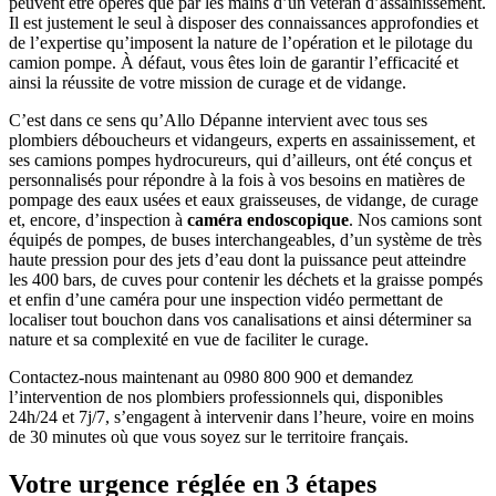
peuvent être opérés que par les mains d’un vétéran d’assainissement.
Il est justement le seul à disposer des connaissances approfondies et
de l’expertise qu’imposent la nature de l’opération et le pilotage du
camion pompe. À défaut, vous êtes loin de garantir l’efficacité et
ainsi la réussite de votre mission de curage et de vidange.
C’est dans ce sens qu’Allo Dépanne intervient avec tous ses
plombiers déboucheurs et vidangeurs, experts en assainissement, et
ses camions pompes hydrocureurs, qui d’ailleurs, ont été conçus et
personnalisés pour répondre à la fois à vos besoins en matières de
pompage des eaux usées et eaux graisseuses, de vidange, de curage
et, encore, d’inspection à
caméra endoscopique
. Nos camions sont
équipés de pompes, de buses interchangeables, d’un système de très
haute pression pour des jets d’eau dont la puissance peut atteindre
les 400 bars, de cuves pour contenir les déchets et la graisse pompés
et enfin d’une caméra pour une inspection vidéo permettant de
localiser tout bouchon dans vos canalisations et ainsi déterminer sa
nature et sa complexité en vue de faciliter le curage.
Contactez-nous maintenant au 0980 800 900 et demandez
l’intervention de nos plombiers professionnels qui, disponibles
24h/24 et 7j/7, s’engagent à intervenir dans l’heure, voire en moins
de 30 minutes où que vous soyez sur le territoire français.
Votre urgence réglée en 3 étapes