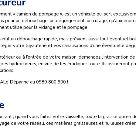
ureur
t « camion de pompage », est un véhicule qui sert exclusivement
ations pour un débouchage, un dégorgement, un curage, qu’aux endro
ement utilisé pour la vidange et le pompage.
antit un débouchage rapide, mais prévient aussi tout éventuel bo
otéger votre tuyauterie et vos canalisations d’une éventuelle dég
ntérieur ou à l’entrée de votre maison, demandez l'intervention d
s hydrocureurs, en vue de les éradiquer toute. Ils assureront par
ations.
Allo Dépanne au 0980 800 900 !
e
urant ; quand vous faites votre vaisselle, toute la graisse qui en
toyage de votre réseau, ces matières graisseuses et huileuses crée