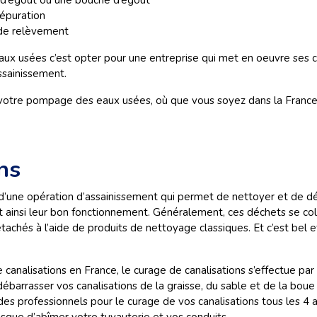
 d’égout ou une bouche d’égout
épuration
 de relèvement
x usées c’est opter pour une entreprise qui met en oeuvre ses ca
ssainissement.
tre pompage des eaux usées, où que vous soyez dans la France m
ns
it d’une opération d’assainissement qui permet de nettoyer et de dé
ant ainsi leur bon fonctionnement. Généralement, ces déchets se co
 détachés à l’aide de produits de nettoyage classiques. Et c’est b
 canalisations en France, le curage de canalisations s’effectue p
r débarrasser vos canalisations de la graisse, du sable et de la bo
des professionnels pour le curage de vos canalisations tous les 4 a