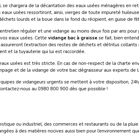
ui, se chargera de la décantation des eaux usées ménagères en rete
 eaux usées ressortiront, ainsi, vierges de toute impureté huileus
déchets lourds et la boue dans le fond du récipient, en guise de fi
n entretien régulier et une vidange au moins deux fois par ans pour
e vos eaux usées. Cette
vidange bac à graisse
se fait, bien enten
sureront l’extraction des restes de déchets et détritus collants su
ient et la tuyauterie qui lui est raccordée.
aux usées est très stricte. En cas de non-respect de la charte en
ompage et de la vidange de votre bac dégraisseur aux experts de 
s équipes de vidangeurs urgents se mettent à votre disposition, 24h
. Contactez-nous au 0980 800 900 dès que possible !
ique ou industriel, des commerces et restaurants ou de la pluie s
langées à des matières nocives aussi bien pour l’environnement que