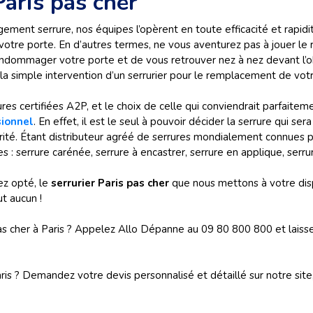
aris pas cher
ement serrure, nos équipes l’opèrent en toute efficacité et rapidi
 votre porte. En d’autres termes, ne vous aventurez pas à jouer le r
’endommager votre porte et de vous retrouver nez à nez devant l’ob
 simple intervention d’un serrurier pour le remplacement de votr
rrures certifiées A2P, et le choix de celle qui conviendrait parfait
sionnel
. En effet, il est le seul à pouvoir décider la serrure qui s
rité. Étant distributeur agréé de serrures mondialement connues p
 : serrure carénée, serrure à encastrer, serrure en applique, serrure
ez opté, le
serrurier Paris pas cher
que nous mettons à votre disp
t aucun !
 cher à Paris ? Appelez Allo Dépanne au 09 80 800 800 et laissez
s ? Demandez votre devis personnalisé et détaillé sur notre site, 