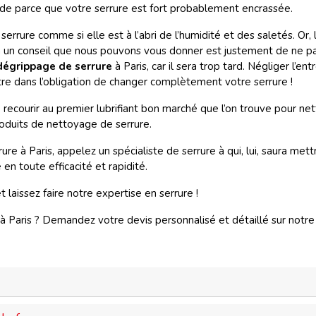
de parce que votre serrure est fort probablement encrassée.
rrure comme si elle est à l’abri de l’humidité et des saletés. Or, la
 a un conseil que nous pouvons vous donner est justement de ne pa
dégrippage de serrure
à Paris, car il sera trop tard. Négliger l’en
e dans l’obligation de changer complètement votre serrure !
urir au premier lubrifiant bon marché que l’on trouve pour nettoy
produits de nettoyage de serrure.
rure à Paris, appelez un spécialiste de serrure à qui, lui, saura m
en toute efficacité et rapidité.
aissez faire notre expertise en serrure !
 Paris ? Demandez votre devis personnalisé et détaillé sur notre si