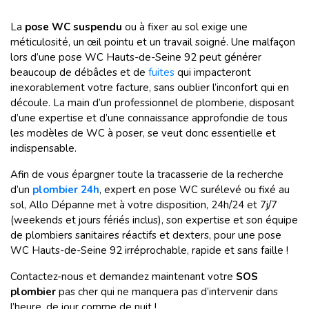
La
pose WC suspendu
ou à fixer au sol exige une
méticulosité, un œil pointu et un travail soigné. Une malfaçon
lors d’une pose WC Hauts-de-Seine 92 peut générer
beaucoup de débâcles et de
fuites
qui impacteront
inexorablement votre facture, sans oublier l’inconfort qui en
découle. La main d’un professionnel de plomberie, disposant
d’une expertise et d’une connaissance approfondie de tous
les modèles de WC à poser, se veut donc essentielle et
indispensable.
Afin de vous épargner toute la tracasserie de la recherche
d’un
plombier 24h
, expert en pose WC surélevé ou fixé au
sol, Allo Dépanne met à votre disposition, 24h/24 et 7j/7
(weekends et jours fériés inclus), son expertise et son équipe
de plombiers sanitaires réactifs et dexters, pour une pose
WC Hauts-de-Seine 92 irréprochable, rapide et sans faille !
Contactez-nous et demandez maintenant votre
SOS
plombier
pas cher qui ne manquera pas d’intervenir dans
l’heure, de jour comme de nuit !